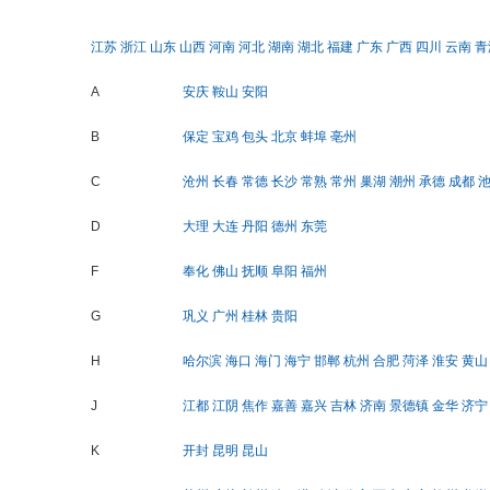
江苏
浙江
山东
山西
河南
河北
湖南
湖北
福建
广东
广西
四川
云南
青
A
安庆
鞍山
安阳
B
保定
宝鸡
包头
北京
蚌埠
亳州
C
沧州
长春
常德
长沙
常熟
常州
巢湖
潮州
承德
成都
D
大理
大连
丹阳
德州
东莞
F
奉化
佛山
抚顺
阜阳
福州
G
巩义
广州
桂林
贵阳
H
哈尔滨
海口
海门
海宁
邯郸
杭州
合肥
菏泽
淮安
黄山
J
江都
江阴
焦作
嘉善
嘉兴
吉林
济南
景德镇
金华
济宁
K
开封
昆明
昆山