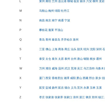
L
莱州
廊坊
兰州
连云港
聊城
临安
丽水
六安
柳州
龙岩
M
马鞍山
梅州
绵阳
牡丹江
N
南昌
南京
南宁
南通
宁波
P
攀枝花
蓬莱
平顶山
Q
青岛
青州
秦皇岛
齐齐哈尔
泉州
S
三亚
佛山
上海
商洛
商丘
汕头
韶关
绍兴
沈阳
深圳
T
泰安
太仓
泰兴
太原
泰州
台州
唐山
铜陵
桐乡
通州
W
万州
潍坊
威海
温州
武汉
芜湖
吴江
乌兰浩特
乌鲁木
X
厦门
西安
香格里拉
湘潭
咸阳
萧山
西藏
邢台
新乡
信
Y
延安
盐城
扬州
延吉
烟台
义乌
宜兴
永康
玉林
玉溪
Z
枣庄
张家港
张家界
张家口
漳州
湛江
肇庆
郑州
镇江