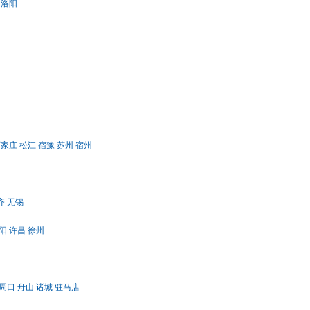
洛阳
石家庄
松江
宿豫
苏州
宿州
齐
无锡
阳
许昌
徐州
周口
舟山
诸城
驻马店