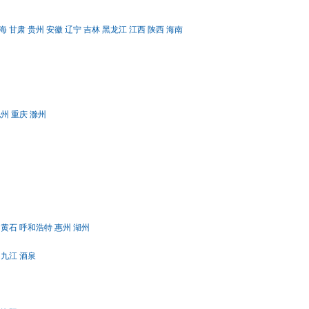
海
甘肃
贵州
安徽
辽宁
吉林
黑龙江
江西
陕西
海南
池州
重庆
滁州
黄石
呼和浩特
惠州
湖州
九江
酒泉