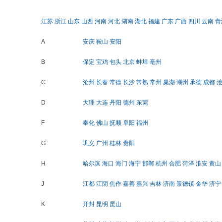
江苏
浙江
山东
山西
河南
河北
湖南
湖北
福建
广东
广西
四川
云南
青
A
安庆
鞍山
安阳
B
保定
宝鸡
包头
北京
蚌埠
亳州
C
沧州
长春
常德
长沙
常熟
常州
巢湖
潮州
承德
成都
D
大理
大连
丹阳
德州
东莞
F
奉化
佛山
抚顺
阜阳
福州
G
巩义
广州
桂林
贵阳
H
哈尔滨
海口
海门
海宁
邯郸
杭州
合肥
菏泽
淮安
黄山
J
江都
江阴
焦作
嘉善
嘉兴
吉林
济南
景德镇
金华
济宁
K
开封
昆明
昆山