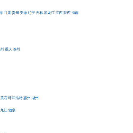
海
甘肃
贵州
安徽
辽宁
吉林
黑龙江
江西
陕西
海南
池州
重庆
滁州
黄石
呼和浩特
惠州
湖州
九江
酒泉