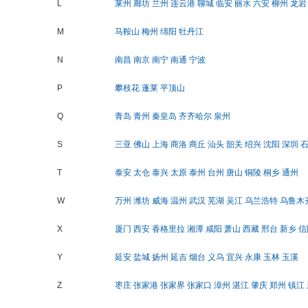
L
莱州
廊坊
兰州
连云港
聊城
临安
丽水
六安
柳州
龙岩
M
马鞍山
梅州
绵阳
牡丹江
N
南昌
南京
南宁
南通
宁波
P
攀枝花
蓬莱
平顶山
Q
青岛
青州
秦皇岛
齐齐哈尔
泉州
S
三亚
佛山
上海
商洛
商丘
汕头
韶关
绍兴
沈阳
深圳
T
泰安
太仓
泰兴
太原
泰州
台州
唐山
铜陵
桐乡
通州
W
万州
潍坊
威海
温州
武汉
芜湖
吴江
乌兰浩特
乌鲁木
X
厦门
西安
香格里拉
湘潭
咸阳
萧山
西藏
邢台
新乡
信
Y
延安
盐城
扬州
延吉
烟台
义乌
宜兴
永康
玉林
玉溪
Z
枣庄
张家港
张家界
张家口
漳州
湛江
肇庆
郑州
镇江