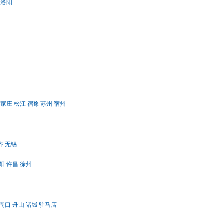
洛阳
石家庄
松江
宿豫
苏州
宿州
齐
无锡
阳
许昌
徐州
周口
舟山
诸城
驻马店