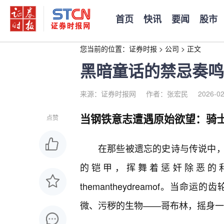
首页
快讯
要闻
股市
您当前的位置：
证券时报
>
公司
>
正文
黑暗童话的禁忌奏鸣
来源：证券时报网
作者：张宏民
2026-02
当钢铁意志遭遇原始欲望：骑
点赞
在那些被遗忘的史诗与传说中，
的铠甲，挥舞着惩奸除恶的
themantheydreamof。
微、污秽的生物——哥布林，摇身一