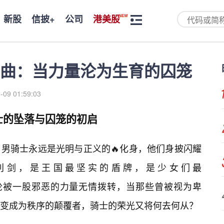
新股
信披+
公司
港美股
曲：当力量沦为生育的囚笼
-09 01:59:03
士的坠落与囚笼的初启
男骑士永远是光明与正义的🔥化身，他们身披闪耀
利剑，是王国最坚实的盾牌，是少女们最
当命运的齿轮被一股邪恶的力量无情拨转，当那些曾被视为卑
变成为秩序的颠覆者，骑士的荣光又将何去何从？