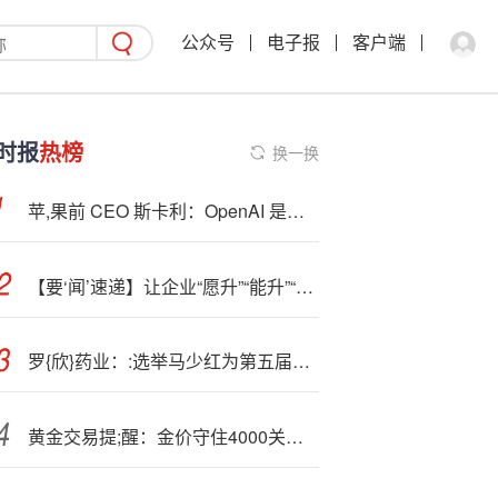
公众号
电子报
客户端
时报
热榜
换一换
苹,果前 CEO 斯卡利：OpenAI 是苹果数十年来的首个真正竞争对手
【要‘闻’速递】让企业“愿升”“能升”“会升” 1-8月，全市“升规入统”企业165户
罗{欣}药业：:选举马少红为第五届董事会职工代表董事
黄金交易提;醒：金价守住4000关口后收窄跌幅，新一轮涨势即将引爆？