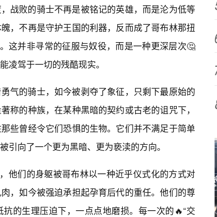
度，战败的骑士不再是被铭记的英雄，而是沦为低等
体魄，不再是守护王国的利器，反而成了哥布林那扭
”。这并非寻常的征服与奴役，而是一种更深层次🤔
本能凌驾于一切的残酷现实。
着勇气的骑士，如今被剥夺了象征，只剩下最原始的
量著称的种族，在某种黑暗的契约或古老的诅咒下，
住那些曾经令它们恐惧的生物。它们并不满足于简单
被引向了一个更为黑暗、更为亵渎的方向。
”，他们的身躯被哥布林以一种近乎仪式化的方式对
肌肉，如今被强迫承担起孕育后代的重任。他们的尊
抗的生理压迫下，一点点地磨损。每一次的🔥“交