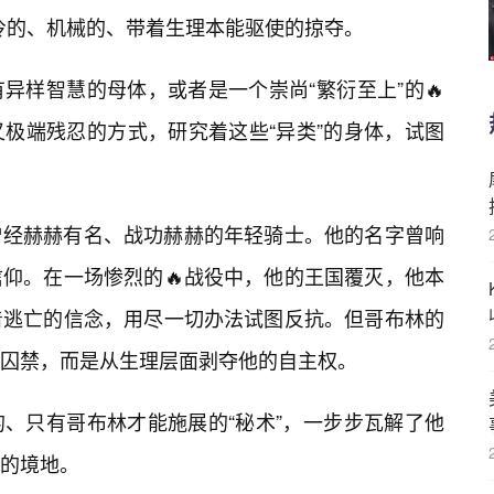
冷的、机械的、带着生理本能驱使的掠夺。
异样智慧的母体，或者是一个崇尚“繁衍至上”的🔥
极端残忍的方式，研究着这些“异类”的身体，试图
曾经赫赫有名、战功赫赫的年轻骑士。他的名字曾响
仰。在一场惨烈的🔥战役中，他的王国覆灭，他本
着逃亡的信念，用尽一切办法试图反抗。但哥布林的
囚禁，而是从生理层面剥夺他的自主权。
、只有哥布林才能施展的“秘术”，一步步瓦解了他
的境地。