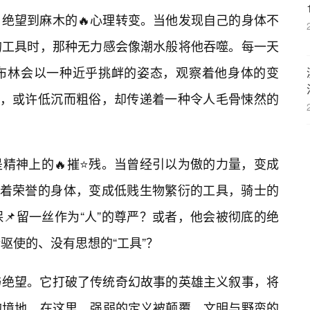
、绝望到麻木的🔥心理转变。当他发现自己的身体不
的工具时，那种无力感会像潮水般将他吞噬。每一天
布林会以一种近乎挑衅的姿态，观察着他身体的变
言，或许低沉而粗俗，却传递着一种令人毛骨悚然的
精神上的🔥摧⭐残。当曾经引以为傲的力量，变成
征着荣誉的身体，变成低贱生物繁衍的工具，骑士的
📌留一丝作为“人”的尊严？或者，他会被彻底的绝
驱使的、没有思想的“工具”？
与绝望。它打破了传统奇幻故事的英雄主义叙事，将
的境地。在这里，强弱的定义被颠覆，文明与野蛮的