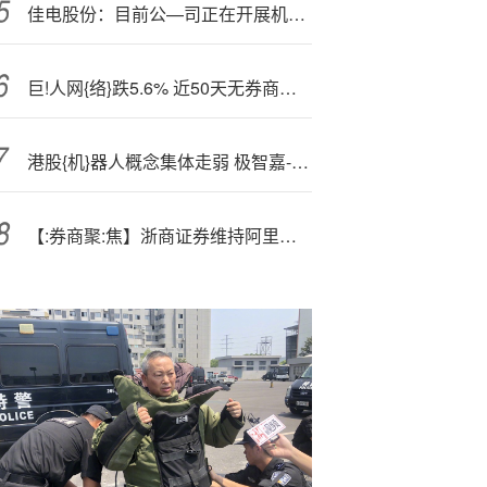
佳电股份：目前公—司正在开展机器手代替人工数字化改造
巨!人网{络}跌5.6% 近50天无券商研报
港股{机}器人概念集体走弱 极智嘉-W领跌
【:券商聚:焦】浙商证券维持阿里巴巴(09988)“买入”评级 看好阿里云全栈能力和规模领先带来的竞争优势