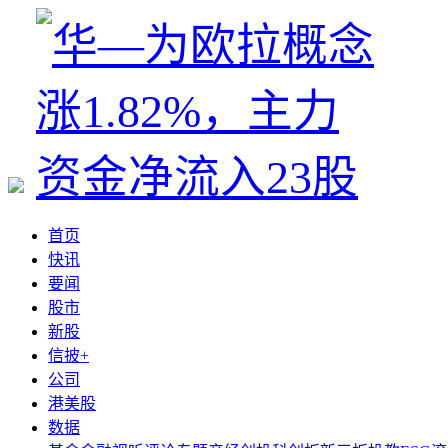
首页
快讯
要闻
股市
新股
信披+
公司
港美股
数据