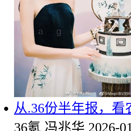
从.36份半年报，
36氪
冯兆华
2026-01