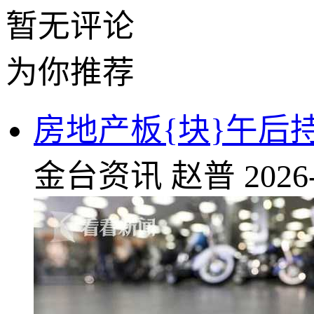
暂无评论
为你推荐
房地产板{块}午后
金台资讯
赵普
2026