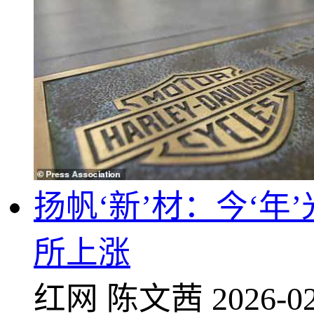
扬帆‘新’材：今‘
所上涨
红网
陈文茜
2026-02