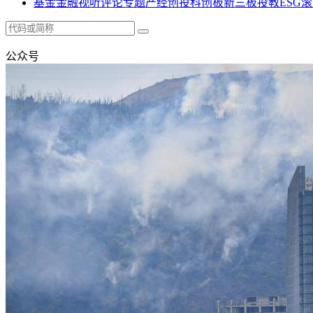
基金
金融
视听
评论
专题
产经
创投
科创板
新三板
投教
ESG
滚
公众号