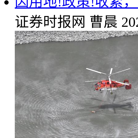
因用地!政策!收紧
证券时报网
曹晨
20