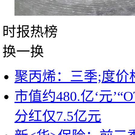
时报
热榜
换一换
聚丙烯：三季;度价
市值约480.亿‘元’
分红仅7.5亿元