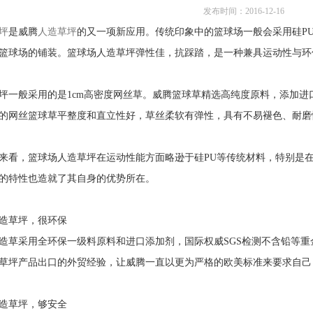
发布时间：2016-12-16
坪
是威腾
人造草坪
的又一项新应用。传统印象中的篮球场一般会采用硅P
篮球场的铺装。篮球场人造草坪弹性佳，抗踩踏，是一种兼具运动性与环
坪一般采用的是1cm高密度网丝草。威腾篮球草精选高纯度原料，添加进
的网丝篮球草平整度和直立性好，草丝柔软有弹性，具有不易褪色、耐磨
来看，篮球场人造草坪在运动性能方面略逊于硅PU等传统材料，特别是
的特性也造就了其自身的优势所在。
造草坪，很环保
造草采用全环保一级料原料和进口添加剂，国际权威SGS检测不含铅等
草坪产品出口的外贸经验，让威腾一直以更为严格的欧美标准来要求自己
造草坪，够安全