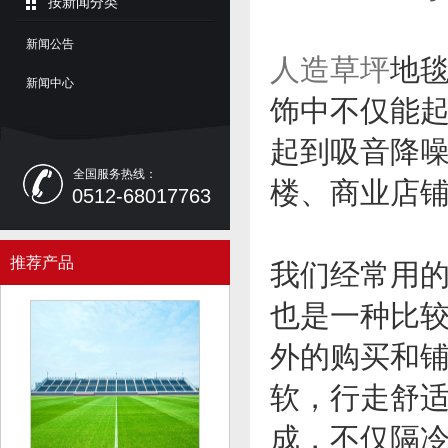
按新闻分类
新闻公告
人造草坪
地
新闻中心
饰中不仅能
起到吸音降
全国服务热线：
楼、商业店
0512-68017763
推荐产品
我们经常用
也是一种比
外的购买和
软，行走舒
成，不仅隔